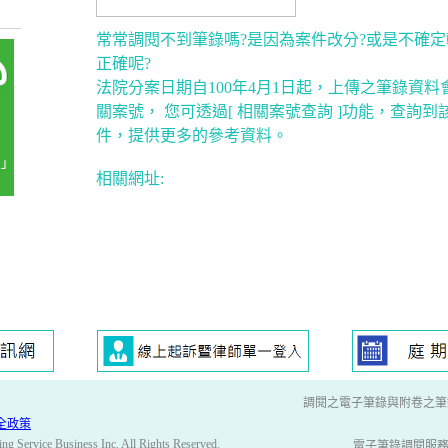
常常調閱不到筆錄嗎?是因為案件改分?或是不確
正確呢?
法院分案日期自100年4月1日起，上傳之筆錄資料
關案號， 您可透過[ 相關案號查詢 ]功能，查詢
件，提供更多的參考資料。
相關網址:
調閱之電子筆錄與附卷之筆
全政策
ng Service Business Inc. All Rights Reserved.
電子筆錄調閱服務網專用信