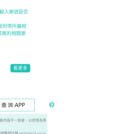
定輸入案號是否
會附帶所屬相
到該案的相關案
看更多
錄內容不一致者，以附卷為準
箱 eb@judicial.gov.tw